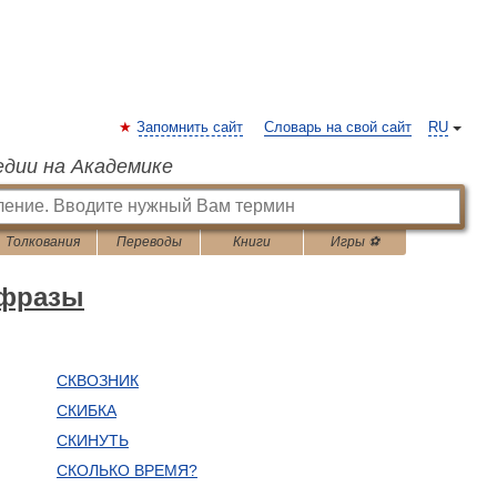
Запомнить сайт
Словарь на свой сайт
RU
едии на Академике
Толкования
Переводы
Книги
Игры ⚽
 фразы
СКВОЗНИК
СКИБКА
СКИНУТЬ
СКОЛЬКО ВРЕМЯ?