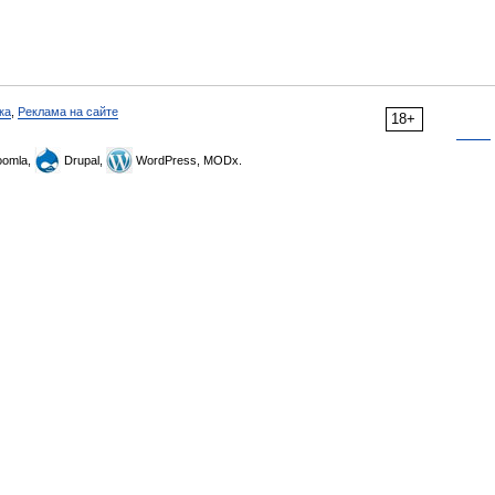
ка
,
Реклама на сайте
18+
omla,
Drupal,
WordPress, MODx.